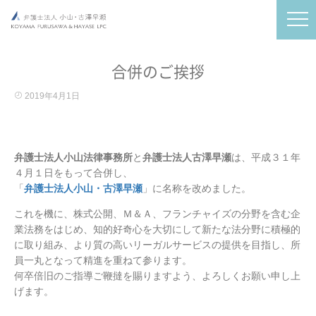
合併のご挨拶
2019年4月1日
弁護士法人小山法律事務所
と
弁護士法人古澤早瀬
は、平成３１年
４月１日をもって合併し、
「
弁護士法人小山・古澤早瀬
」に名称を改めました。
これを機に、株式公開、Ｍ＆Ａ、フランチャイズの分野を含む企
業法務をはじめ、知的好奇心を大切にして新たな法分野に積極的
に取り組み、より質の高いリーガルサービスの提供を目指し、所
員一丸となって精進を重ねて参ります。
何卒倍旧のご指導ご鞭撻を賜りますよう、よろしくお願い申し上
げます。